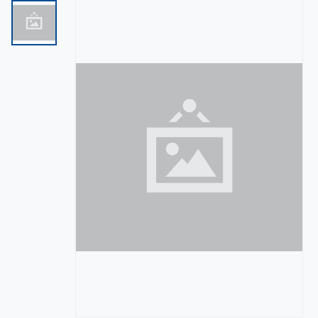
FIESTA (0)
FIESTAS (0)
LISTON (0)
MANUALIDADES (0)
MAQUINAS Y EQUIPOS (0)
MERCERIA (0)
OFICINA (0)
PAPELES EXTENDIDOS (0)
SERVICIOS (0)
TEMPORADAS (0)
UNICEL (0)