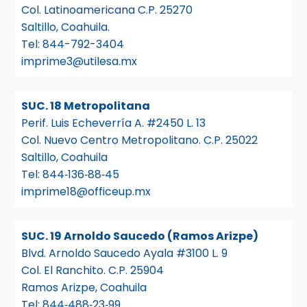
Col. Latinoamericana C.P. 25270
Saltillo, Coahuila.
Tel:
844-792-3404
imprime3@utilesa.mx
SUC. 18 Metropolitana
Perif. Luis Echeverría A. #2450 L. 13
Col. Nuevo Centro Metropolitano. C.P. 25022
Saltillo, Coahuila
Tel:
844‑136‑88‑45
imprime18@officeup.mx
SUC. 19 Arnoldo Saucedo (Ramos Arizpe)
Blvd. Arnoldo Saucedo Ayala #3100 L. 9
Col. El Ranchito. C.P. 25904
Ramos Arizpe, Coahuila
Tel:
844‑488‑23‑99