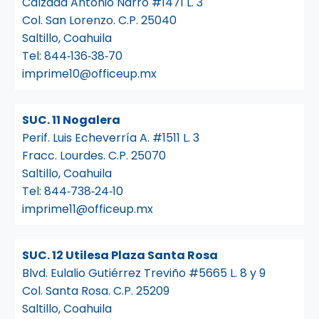
Calzada Antonio Narro #1471 L. 3
Col. San Lorenzo. C.P. 25040
Saltillo, Coahuila
Tel:
844‑136‑38‑70
imprime10@officeup.mx
SUC. 11 Nogalera
Perif. Luis Echeverría A. #1511 L. 3
Fracc. Lourdes. C.P. 25070
Saltillo, Coahuila
Tel:
844‑738‑24‑10
imprime11@officeup.mx
SUC. 12 Utilesa Plaza Santa Rosa
Blvd. Eulalio Gutiérrez Treviño #5665 L. 8 y 9
Col. Santa Rosa. C.P. 25209
Saltillo, Coahuila