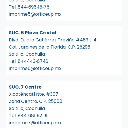
Tel:
844‑696‑15‑75
imprime5@officeup.mx
SUC. 6 Plaza Cristal
Blvd. Eulalio Gutiérrez Treviño #483 L. 4
Col. Jardines de la Florida. C.P. 25296
Saltillo, Coahuila
Tel:
844‑143‑67‑16
imprime6@officeup.mx
SUC. 7 Centro
Xicoténcatl Nte. #307
Zona Centro. C.P. 25000
Saltillo, Coahuila
Tel:
844‑681‑92‑91
imprime7@officeup.mx