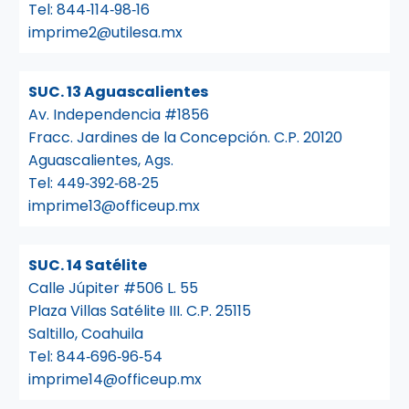
Tel:
844‑114‑98‑16
imprime2@utilesa.mx
SUC. 13 Aguascalientes
Av. Independencia #1856
Fracc. Jardines de la Concepción. C.P. 20120
Aguascalientes, Ags.
Tel:
449‑392‑68‑25
imprime13@officeup.mx
SUC. 14 Satélite
Calle Júpiter #506 L. 55
Plaza Villas Satélite III. C.P. 25115
Saltillo, Coahuila
Tel:
844‑696‑96‑54
imprime14@officeup.mx