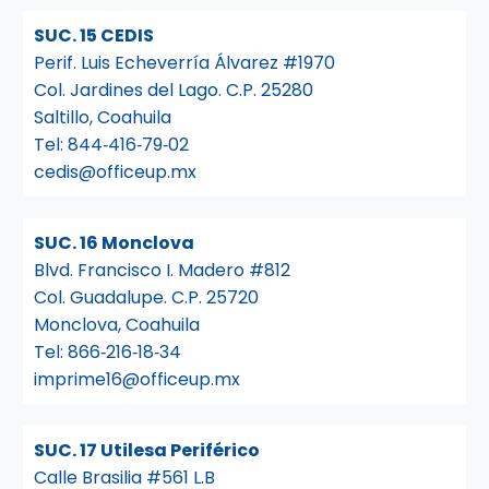
SUC. 15 CEDIS
Perif. Luis Echeverría Álvarez #1970
Col. Jardines del Lago. C.P. 25280
Saltillo, Coahuila
Tel:
844‑416‑79‑02
cedis@officeup.mx
SUC. 16 Monclova
Blvd. Francisco I. Madero #812
Col. Guadalupe. C.P. 25720
Monclova, Coahuila
Tel:
866‑216‑18‑34
imprime16@officeup.mx
SUC. 17 Utilesa Periférico
Calle Brasilia #561 L.B