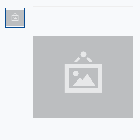
FIESTA (0)
FIESTAS (0)
LISTON (0)
MANUALIDADES (0)
MAQUINAS Y EQUIPOS (0)
MERCERIA (0)
OFICINA (0)
PAPELES EXTENDIDOS (0)
SERVICIOS (0)
TEMPORADAS (0)
UNICEL (0)