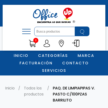
0
Todos los productos (12759)
ARQUITECTURA (0)
INICIO
CATEGORÍAS
MARCA
ARTE (0)
FACTURACIÓN
CONTACTO
ARTICULOS ESCOLARES (0)
SERVICIOS
ARTICULOS PARA REGALO (0)
COMPUTO (0)
CONSUMIBLES (0)
Inicio
/
Todos los
/
PAQ. DE LIMPIAPIPAS V.
productos
PASTO C/100PZAS
DIDACTICOS (0)
BARRILITO
ESCRITURA (0)