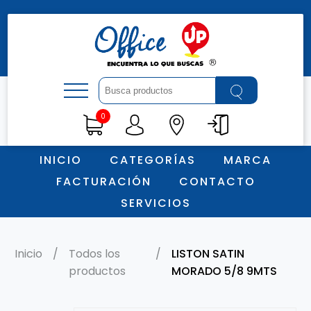
0
Todos los productos (12753)
ARQUITECTURA (0)
INICIO
CATEGORÍAS
MARCA
ARTE (0)
FACTURACIÓN
CONTACTO
ARTICULOS ESCOLARES (0)
SERVICIOS
ARTICULOS PARA REGALO (0)
COMPUTO (0)
CONSUMIBLES (0)
Inicio
/
Todos los
/
LISTON SATIN
productos
MORADO 5/8 9MTS
DIDACTICOS (0)
ESCRITURA (0)