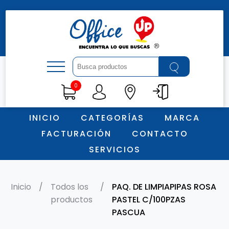
0
Todos los productos (12753)
ARQUITECTURA (0)
INICIO
CATEGORÍAS
MARCA
ARTE (0)
FACTURACIÓN
CONTACTO
ARTICULOS ESCOLARES (0)
SERVICIOS
ARTICULOS PARA REGALO (0)
COMPUTO (0)
CONSUMIBLES (0)
Inicio
/
Todos los
/
PAQ. DE LIMPIAPIPAS ROSA
productos
PASTEL C/100PZAS
DIDACTICOS (0)
PASCUA
ESCRITURA (0)