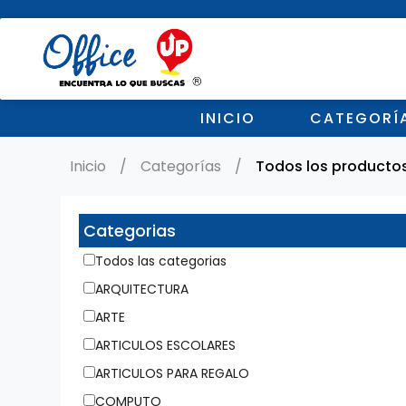
Todos los
productos
(12759)
ARQUITECTURA
INICIO
CATEGORÍ
(0)
ARTE (0)
Inicio
/
Categorías
/
Todos los producto
ARTICULOS
ESCOLARES (0)
Categorias
ARTICULOS
PARA REGALO
Todos las categorias
(0)
ARQUITECTURA
COMPUTO (0)
ARTE
CONSUMIBLES
ARTICULOS ESCOLARES
(0)
ARTICULOS PARA REGALO
DIDACTICOS
(0)
COMPUTO