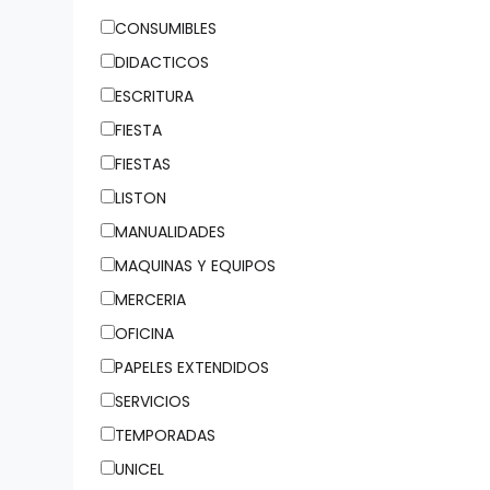
ESCRITURA (0)
CONSUMIBLES
FIESTA (0)
DIDACTICOS
FIESTAS (0)
ESCRITURA
LISTON (0)
FIESTA
MANUALIDADES
FIESTAS
(0)
LISTON
MAQUINAS Y
MANUALIDADES
EQUIPOS (0)
MAQUINAS Y EQUIPOS
MERCERIA (0)
MERCERIA
OFICINA (0)
OFICINA
PAPELES
EXTENDIDOS
PAPELES EXTENDIDOS
(0)
SERVICIOS
SERVICIOS (0)
TEMPORADAS
TEMPORADAS
UNICEL
(0)